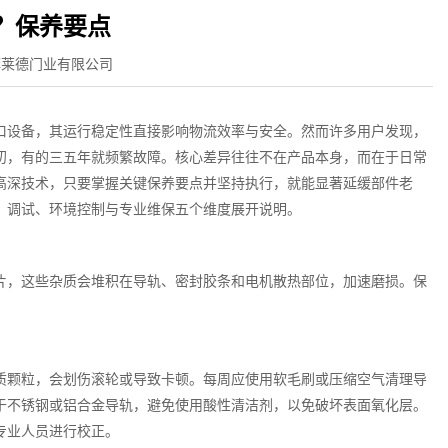
？保养要点
菲莱德门业有限公司
口设备，其运行稳定性直接影响物流效率与安全。然而许多用户发现，
初，有的三五年就频繁故障。核心差异往往不在产品本身，而在于日常
高深技术，只要掌握关键保养要点并坚持执行，就能显著延缓部件老
、调试、环境控制与专业维保五个维度展开说明。
片，这些杂质会堆积在导轨、密封胶条和电机散热部位，加速磨损。保
质颗粒，会划伤滚轮或导致卡顿。每周应使用软毛刷或压缩空气清理导
于不锈钢或铝合金导轨，避免使用酸性清洁剂，以免破坏表面氧化层。
专业人员进行校正。