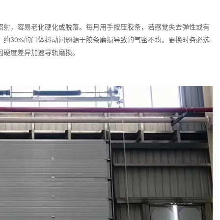
照射，容易老化硬化或脱落。每月用手按压胶条，若感觉失去弹性或有
，约30%的门体抖动问题源于胶条磨损导致的气密不均。更换时务必选
因硬度差异加速导轨磨损。