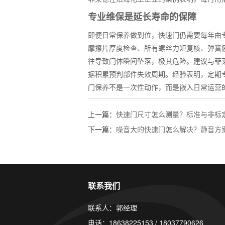
专业维保是延长寿命的保障
即便日常保养做到位，快速门仍需要每年由
摩擦片厚度检查、所有螺丝力矩复核、弹簧
往导致门体瞬间坠落，极其危险。建议与菲
据积累预判部件失效周期。经验表明，定期专
门保养不是一次性动作，而是嵌入日常运营
上一篇：
快速门尺寸怎么测量？标准与非标
下一篇：
噪音大的快速门怎么解决？静音方
联系我们
联系人：郭经理
电话：18638225153 / 18037790626