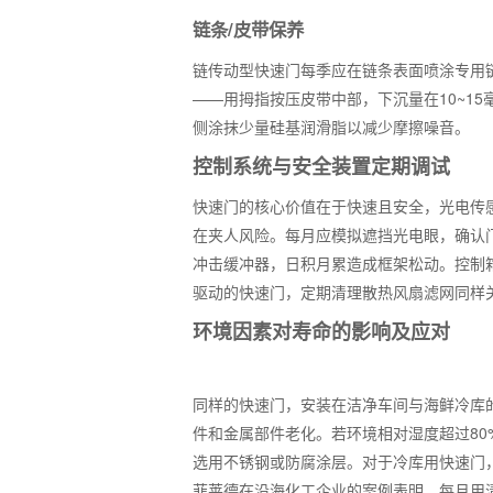
链条/皮带保养
链传动型快速门每季应在链条表面喷涂专用
——用拇指按压皮带中部，下沉量在10~1
侧涂抹少量硅基润滑脂以减少摩擦噪音。
控制系统与安全装置定期调试
快速门的核心价值在于快速且安全，光电传
在夹人风险。每月应模拟遮挡光电眼，确认
冲击缓冲器，日积月累造成框架松动。控制
驱动的快速门，定期清理散热风扇滤网同样
环境因素对寿命的影响及应对
同样的快速门，安装在洁净车间与海鲜冷库
件和金属部件老化。若环境相对湿度超过8
选用不锈钢或防腐涂层。对于冷库用快速门，
菲莱德在沿海化工企业的案例表明，每月用