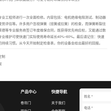
专业工程师进行一次全面检修。内容包括：电机绝缘电阻测试、制动器
疲劳评估等。许多用户忽视弹簧（扭簧或拉簧）的检查，而弹簧断裂往
莱德等专业服务商签订年度维保合同，既获得优先响应权，又能通过数
业维护可使快速门实际使用寿命延长40%~60%。最后请记住：快速
的持续习惯。从今天开始制定检查表，你的设备会给出最好的回报。
定制
案
产品中心
快捷导航
卷帘门
关于我们
提升门
合作案例