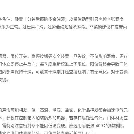
链条油，静置十分钟后擦除多余油渍；皮带传动型则只需检查张紧度
5毫米为正常。过松易打滑，过紧会缩短轴承寿命。菲莱德建议在皮带内
感器、限位开关、急停按钮等安全装置一旦失效，不仅影响寿命，更存
门体立即停止并反向；每季度重新校准上下限位。限位偏移会导致门体
箱内部需保持干燥，可放置干燥剂并检查接线端子有无氧化。对于变频
关键。
的寿命可能相差一倍。高温、潮湿、盐雾、化学品挥发都会加速电气元
0%，建议在控制箱内加装防潮加热器；若存在腐蚀性气体，门体材质应
需特别注意密封条不能因低温变硬，应选用耐低温-40℃的硅橡胶。
清水冲洗门体表面盐分，可使导轨寿命延长两年以上。