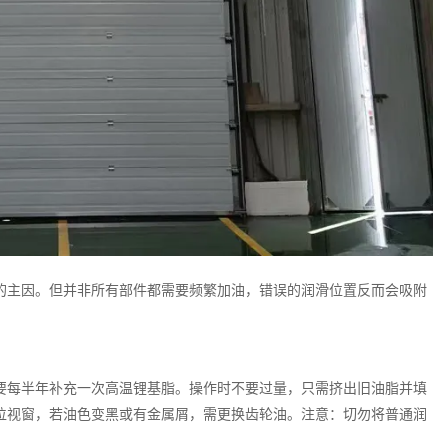
的主因。但并非所有部件都需要频繁加油，错误的润滑位置反而会吸附
要每半年补充一次高温锂基脂。操作时不要过量，只需挤出旧油脂并填
位视窗，若油色变黑或有金属屑，需更换齿轮油。注意：切勿将普通润