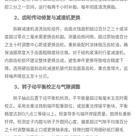
腔三分之一空间，运行每两千小时补脂，每年彻底清洗换脂。
2、齿轮传动修复与减速机更换
拆解减速机清洗齿轮组件，齿面点蚀面积超过百分之三十或深
度超过零点三毫米需更换齿轮副。测量齿侧间隙，超过原始值百分
之五十时调整中心距或更换齿轮。重新装配时涂抹极压齿轮油，确
保油膜厚度大于齿面粗糙度综合值。对于结构紧凑的行星减速机，
内部齿轮损坏建议整体更换总成，避免单件更换导致啮合精度下
降。选用硬齿面斜齿轮减速机替代软齿面直齿轮，重合度增大，运
转噪声降低五至十分贝。
3、转子动平衡校正与气隙调整
转子抽出后置于动平衡机检测，不平衡量超过每毫米五克时需
校正。采用去重法铣削端环配重部位，或加重法焊接平衡块，平衡
精度达到G六点三等级以上。检查导条与端环焊接质量，脱焊处重新
钎焊。检测定子内膛与转子外圆同心度，偏差超过气隙平均值百分
之十时调整端盖止口或更换轴承座。轻微扫膛可用细砂纸打磨毛