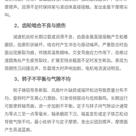
摩擦声。润滑不足时保持架与滚动体直接接触，发出金属干摩擦尖
叫。
2、齿轮啮合不良与损伤
减速机齿轮长期过载或润滑不良，齿面金属直接接触产生粘着
磨损，齿廓形状破坏，啮合时产生冲击与振动噪声。严重胶合时齿
面出现撕裂沟痕，伴随高温焦糊味。交变弯曲应力作用下，齿根过
渡圆角处产生疲劳裂纹，扩展至残余截面不足时发生断齿。表现为
周期性沉闷撞击声，负载增大时声响加剧，电机电流波动明显。
3、转子不平衡与气隙不均
转子铸铝导条断裂、风扇叶片缺损或端环松动导致质量分布不
均，旋转时产生离心力激励，引发倍频振动与低频轰鸣。长期运行
可能使转轴弯曲，进一步加剧不平衡。定子与转子间气隙设计通常
为零点三至一点零毫米，轴承磨损下沉、端盖变形或定子铁芯松动
导致气隙不均，最小处转子与定子摩擦，发出尖锐刮擦声，摩擦面
产生高温蓝痕。