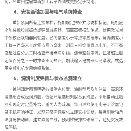
刺，严重扫膛需重新加工转子外圆或更换定子绕组。
4、安装基础加固与电气系统排查
重新紧固所有连接螺栓，施加规定扭矩并涂防松标记。电机底
座加装橡胶减振垫或弹簧减振器，隔离高频振动传递。使用激光对
中仪校正联轴器同轴度，径向偏差小于零点零五毫米，角向偏差小
于每三百毫米长度零点零五毫米。测量三相绕组直流电阻，不平衡
度超过百分之二时检查焊接点与引线。测量空载电流，显著超过额
定值百分之三十时排查匝间短路。加装输入电抗器抑制谐波，或选
用变频电机专用绝缘系统。
5、润滑制度完善与状态监测建立
编制润滑图表明确各润滑点位置、油脂型号及加注量。高温环
境选用合成烃润滑脂，低温环境选用聚脲基润滑脂。采用自动注脂
器实现定时定量补给，避免人为疏漏。每日巡检使用电子听诊器记
录电机声响特征，发现异常声调变化立即安排诊断。每月测量轴承
温度与振动值，建立趋势曲线，预测性安排检修窗口，避免突发故
障停机。