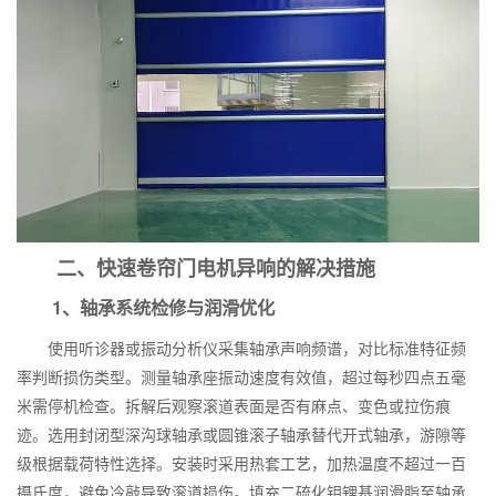
二、快速卷帘门电机异响的解决措施
1、轴承系统检修与润滑优化
使用听诊器或振动分析仪采集轴承声响频谱，对比标准特征频
率判断损伤类型。测量轴承座振动速度有效值，超过每秒四点五毫
米需停机检查。拆解后观察滚道表面是否有麻点、变色或拉伤痕
迹。选用封闭型深沟球轴承或圆锥滚子轴承替代开式轴承，游隙等
级根据载荷特性选择。安装时采用热套工艺，加热温度不超过一百
摄氏度，避免冷敲导致滚道损伤。填充二硫化钼锂基润滑脂至轴承