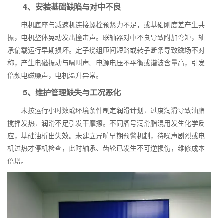
4、安装基础缺陷与对中不良
电机底座与减速机连接螺栓预紧力不足，或基础刚度差产生共
振，电机整体晃动发出撞击声。联轴器对中不良导致附加弯矩，轴
承偏载运行早期损坏。定子绕组匝间短路或转子断条导致磁场不对
称，产生电磁振动与啸叫声。电源电压不平衡或谐波含量高，引发
倍频电磁噪声，电机温升异常。
5、维护管理缺失与工况恶化
未按运行小时数或环境条件制定润滑计划，过度润滑导致油脂
搅拌发热，润滑不足引发干摩擦。不同牌号润滑脂混用发生化学反
应，基础油析出失效。未建立异响早期预警机制，待噪声剧烈或电
机过热才停机检查，此时轴承、齿轮已发生不可逆损伤，维修成本
倍增。