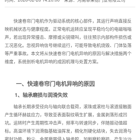
快速卷帘门电机作为驱动系统的核心部件，其运行声响直接反
映机械状态与健康程度。正常电机运转应呈现平稳均匀的电磁嗡嗡
声，若出现异常撞击、摩擦或尖锐啸叫，往往预示内部构件损伤或
工况恶化。忽视异响信号继续运行，可能导致电机烧毁、门体坠落
等严重事故。本文将从快速卷帘门电机异响的原因与解决措施两个
维度，系统剖析电机异响的成因机理与处置方案。
一、快速卷帘门电机异响的原因
1、轴承磨损与润滑失效
轴承长期承受径向与轴向联合载荷，滚珠或滚柱与滚道接触面
产生循环赫兹应力，导致亚表面裂纹萌生扩展，金属剥落形成凹
坑。运转时产生周期性冲击声，频率与转速同步，伴随振动值超
标。高温环境下润滑脂基础油挥发，稠化剂硬化结块，失去润滑与
密封功能。粉尘、金属磨屑侵入轴承腔，加剧磨粒磨损，产生沙沙