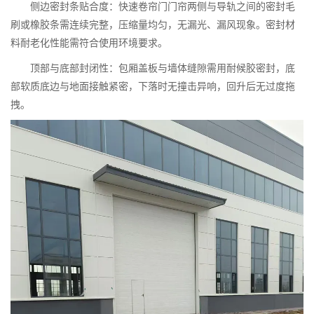
侧边密封条贴合度：快速卷帘门门帘两侧与导轨之间的密封毛
刷或橡胶条需连续完整，压缩量均匀，无漏光、漏风现象。密封材
料耐老化性能需符合使用环境要求。
顶部与底部封闭性：包厢盖板与墙体缝隙需用耐候胶密封，底
部软质底边与地面接触紧密，下落时无撞击异响，回升后无过度拖
拽。