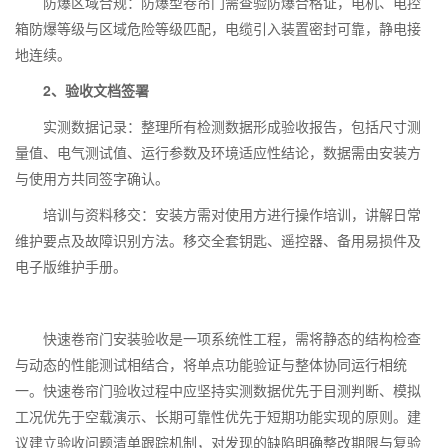
防爆区域合规：防爆型卷帘门需查验防爆合格证，电机、电控
箱防爆等级与区域危险等级匹配，电缆引入装置密封可靠，静电接
地连续。
2、验收文档签署
实测数据记录：整理所有检测数据形成验收报告，包括尺寸测
量值、电气测试值、运行参数及环境适应性结论，数据需由安装方
与使用方共同签字确认。
培训与资料移交：安装方需对使用方进行操作培训，讲解日常
维护要点及故障识别方法。移交全套钥匙、遥控器、备用易损件及
电子版维护手册。
快速卷帘门安装验收是一项系统性工程，需将静态的结构检查
与动态的性能测试相结合，将单点功能验证与整体协同运行相统
一。快速卷帘门验收过程中应坚持实测数据优先于目测判断、模拟
工况优先于空载演示、长期可靠性优先于短期功能实现的原则。建
议建立验收问题清单跟踪机制，对发现的缺陷明确整改期限与复验