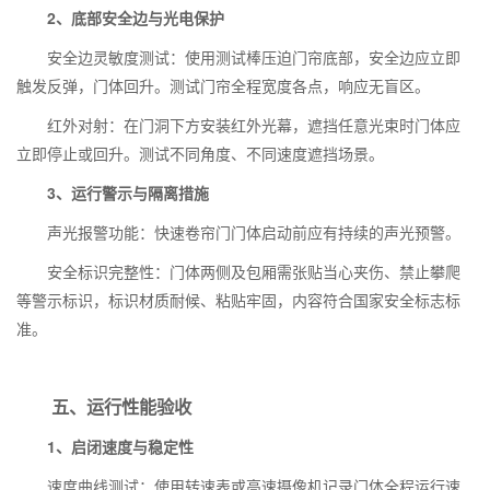
2、底部安全边与光电保护
安全边灵敏度测试：使用测试棒压迫门帘底部，安全边应立即
触发反弹，门体回升。测试门帘全程宽度各点，响应无盲区。
红外对射：在门洞下方安装红外光幕，遮挡任意光束时门体应
立即停止或回升。测试不同角度、不同速度遮挡场景。
3、运行警示与隔离措施
声光报警功能：快速卷帘门门体启动前应有持续的声光预警。
安全标识完整性：门体两侧及包厢需张贴当心夹伤、禁止攀爬
等警示标识，标识材质耐候、粘贴牢固，内容符合国家安全标志标
准。
五、运行性能验收
1、启闭速度与稳定性
速度曲线测试：使用转速表或高速摄像机记录门体全程运行速