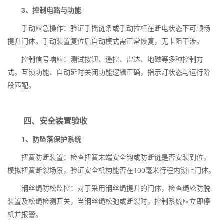
3、控制电路与功能
手动应急操作：验证手摇链条或手动拉杆在断电状态下可顺畅
提升门体。手动装置复位后自动模式需正常恢复，无卡阻干涉。
控制信号响应：测试按钮、遥控、雷达、地磁等多种控制方
式。互锁功能、自动延时关闭功能逻辑正确，指示灯状态与运行阶
段匹配。
四、安全装置验收
1、防坠落保护系统
扭簧防断装置：检查扭簧末端安全钩或防断链是否安装到位，
模拟扭簧断裂场景，验证安全机构能否在100毫米行程内锁止门体。
钢丝绳防松监控：对于采用钢丝绳提升的门体，检查绳轮防脱
装置及松绳检测开关，当钢丝绳松弛或断裂时，控制系统应立即停
机并报警。