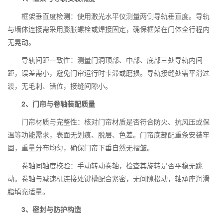
框架垂直度检测：使用激光水平仪测量两侧导轨垂直度。导轨
与墙体连接需采用膨胀螺栓或焊接固定，确保框架在门体全行程内
无晃动。
导轨间距一致性：测量门洞顶部、中部、底部三处导轨内间
距，误差需小，避免门帘运行时卡滞或磨损。导轨接缝处需平滑过
渡，无毛刺、错位，接缝间隙小。
2、门帘与卷轴装配质量
门帘材质与完整性：核对门帘材质是否符合防火、抗风压或保
温等功能需求，表面无划痕、脱层、色差。门帘底部配重条安装牢
固，重量分布均匀，确保门帘下垂自然无褶皱。
卷轴同轴度校验：手动转动卷轴，检查其旋转是否平稳无跳
动。卷轴与减速机连接处键槽配合紧密，无间隙松动，轴承座润滑
脂填充适量。
3、密封与防护构造