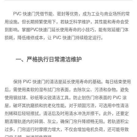
PVC
快速门凭借节能、密封等优势，成为工业与商业场所的常
用设施。但长期频繁使用下，若缺乏科学维护，其性能和寿命会受
到影响。掌握
PVC
快速门延长使用寿命的小技巧，能有效延缓门体
损耗，降低维修成本，让
PVC
快速门持续稳定运行。
一、严格执行日常清洁维护
保持
PVC
快速门的清洁是延长使用寿命的基础。每日结束使用
后，需使用柔软的湿布拭门帘表面，去除灰尘、污渍和杂物。避免
使用钢丝球、砂纸等尖锐清洁工具，防止划伤门帘表面的
PVC
涂
层，破坏其抗磨损和抗老化性能。对于顽固污渍，可选用中性清洁
剂稀释后轻轻擦拭，清洁后及时用清水冲洗并擦干。此外，还要定
期清理轨道内的碎屑、灰尘，确保门帘升降顺畅无阻。若轨道积尘
过多，门帘运行时摩擦力增大，不仅会增加电机负荷，还可能导致