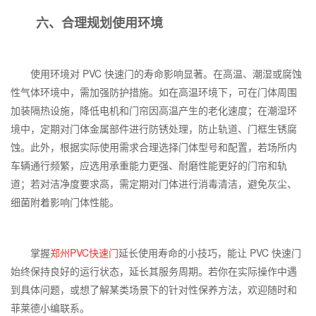
六、合理规划使用环境
使用环境对
PVC
快速门的寿命影响显著。在高温、潮湿或腐蚀
性气体环境中，需加强防护措施。如在高温环境下，可在门体周围
加装隔热设施，降低电机和门帘因高温产生的老化速度；在潮湿环
境中，定期对门体金属部件进行防锈处理，防止轨道、门框生锈腐
蚀。此外，根据实际使用需求合理选择门体型号和配置，若场所内
车辆通行频繁，应选用承重能力更强、耐磨性能更好的门帘和轨
道；若对洁净度要求高，需定期对门体进行消毒清洁，避免灰尘、
细菌附着影响门体性能。
掌握
郑州
PVC
快速门
延长使用寿命的小技巧，能让
PVC
快速门
始终保持良好的运行状态，延长其服务周期。若你在实际操作中遇
到具体问题，或想了解某类场景下的针对性保养方法，欢迎随时和
菲莱德小编联系。