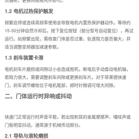
点通断，更换同规格元件即可。
1.2 电机过热保护触发
频繁启停或连续高频率使用会导致电机内置热保护器动作。等待约
15-30分钟自然冷却后，按下复位按钮（部分型号自动复位），再试
运行。如频繁出现，需核查门体是否过重、轨道阻力是否偏大，并
适当调整变频器加减速参数。
1.3 刹车装置卡滞
电机刹车片磨损或间隙过小会造成抱死。断电后手动盘动电机轴，
若阻力很大，需要调整刹车间隙或更换刹车片。对于菲莱德快速
门，刹车调节螺栓位于电机尾部，顺时针微调可增大间隙。
二、门体运行时异响或抖动
快速门正常运行时声音平稳，若出现刺耳的金属摩擦声、嘎吱声或
门板明显抖动，通常源于机械传动部分。
2.1 导轨与滚轮磨损