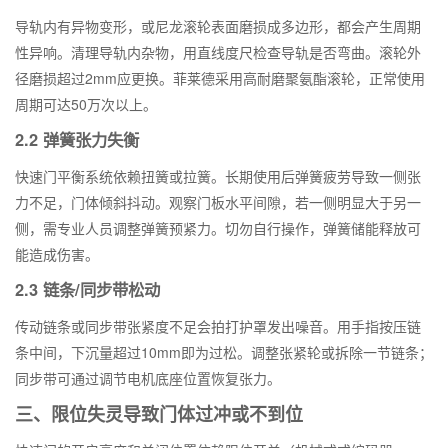
导轨内有异物变形，或尼龙滚轮表面磨损成多边形，都会产生周期
性异响。清理导轨内杂物，用直线度尺检查导轨是否弯曲。滚轮外
径磨损超过2mm应更换。菲莱德采用高耐磨聚氨酯滚轮，正常使用
周期可达50万次以上。
2.2 弹簧张力失衡
快速门平衡系统依赖扭簧或拉簧。长期使用后弹簧疲劳导致一侧张
力不足，门体倾斜抖动。观察门板水平间隙，若一侧明显大于另一
侧，需专业人员调整弹簧预紧力。切勿自行操作，弹簧储能释放可
能造成伤害。
2.3 链条/同步带松动
传动链条或同步带张紧度不足会拍打护罩发出噪音。用手指按压链
条中间，下沉量超过10mm即为过松。调整张紧轮或拆除一节链条；
同步带可通过调节电机底座位置恢复张力。
三、限位失灵导致门体过冲或不到位