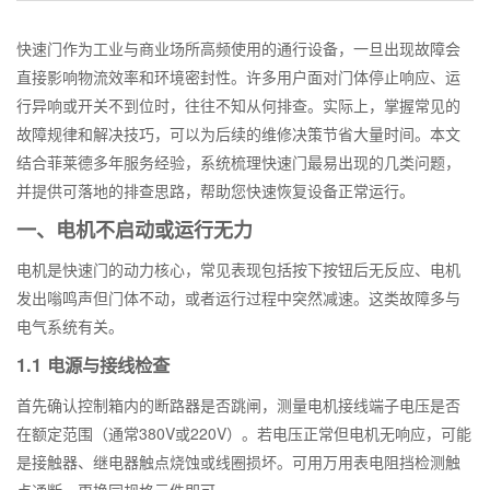
快速门作为工业与商业场所高频使用的通行设备，一旦出现故障会
直接影响物流效率和环境密封性。许多用户面对门体停止响应、运
行异响或开关不到位时，往往不知从何排查。实际上，掌握常见的
故障规律和解决技巧，可以为后续的维修决策节省大量时间。本文
结合菲莱德多年服务经验，系统梳理快速门最易出现的几类问题，
并提供可落地的排查思路，帮助您快速恢复设备正常运行。
一、电机不启动或运行无力
电机是快速门的动力核心，常见表现包括按下按钮后无反应、电机
发出嗡鸣声但门体不动，或者运行过程中突然减速。这类故障多与
电气系统有关。
1.1 电源与接线检查
首先确认控制箱内的断路器是否跳闸，测量电机接线端子电压是否
在额定范围（通常380V或220V）。若电压正常但电机无响应，可能
是接触器、继电器触点烧蚀或线圈损坏。可用万用表电阻挡检测触