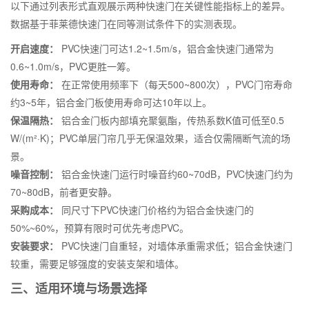
以下通过列表形式直观展示两种快速门在关键性能指标上的差异。
数据基于菲莱德快速门在同等测试条件下的实测表现。
开启速度：
PVC快速门可达1.2~1.5m/s，铝合金快速门通常为
0.6~1.0m/s，PVC更胜一筹。
使用寿命：
在正常使用频率下（每天500~800次），PVC门帘寿命
约3~5年，铝合金门板使用寿命可达10年以上。
保温隔热：
铝合金门板内部填充聚氨酯，传热系数K值可低至0.5
W/(m²·K)；PVC单层门帘几乎无保温效果，适合仅需隔断气流的场
景。
噪音控制：
铝合金快速门运行时噪音约60~70dB，PVC快速门约为
70~80dB，前者更安静。
采购成本：
同尺寸下PVC快速门价格约为铝合金快速门的
50%~60%，预算有限时可优先考虑PVC。
安装要求：
PVC快速门自重轻，对墙体承重需求低；铝合金快速门
较重，需要足够强度的安装支架和墙体。
三、适用环境与场景选择