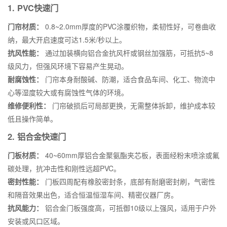
1. PVC快速门
门帘材质：
0.8~2.0mm厚度的PVC涂覆织物，柔韧性好，可卷曲收
纳，最大开启速度可达1.5米/秒以上。
抗风性能：
通过加装横向铝合金抗风杆或钢丝加强筋，可抵抗5~8
级风力，但强风环境下容易产生晃动。
耐腐蚀性：
门帘本身耐酸碱、防潮，适合食品车间、化工、物流中
心等湿度较大或有腐蚀性气体的环境。
维修便利性：
门帘破损后可局部更换，无需整体拆卸，维护成本较
低且操作简单。
2. 铝合金快速门
门板材质：
40~60mm厚铝合金聚氨酯夹芯板，表面经粉末喷涂或氟
碳处理，抗冲击性和刚性远超PVC。
密封性能：
门板四周配有橡胶密封条，底部有耐磨密封刷，气密性
和隔音效果出色，适合恒温恒湿车间、精密仪器厂房。
抗风能力：
铝合金门板强度高，可抵御10级以上强风，适用于户外
安装或风口区域。