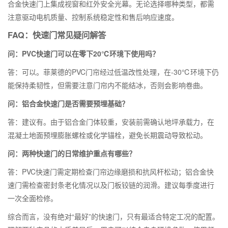
合金快速门上集成视窗和红外安全光幕。无论选择哪种类型，都需
注意驱动电机质量、控制系统稳定性和售后响应速度。
FAQ：快速门常见疑问解答
问：PVC快速门可以在零下20℃环境下使用吗？
答：可以。菲莱德的PVC门帘经过低温改性处理，在-30℃环境下仍
能保持柔韧性，但需要注意门帘内不能结冰，否则会影响卷曲。
问：铝合金快速门是否需要预埋基础？
答：建议有。由于铝合金门体较重，安装前需确认地坪承载力，在
混凝土地面预埋膨胀螺栓或化学锚栓，避免长期震动导致松动。
问：两种快速门的日常维护重点有哪些？
答：PVC快速门需定期检查门帘边缘磨损和抗风杆松动；铝合金快
速门需检查密封条老化情况以及门板铰链的润滑。建议每季度进行
一次全面检修。
综合而言，没有绝对“最好”的快速门，只有最适合特定工况的配置。