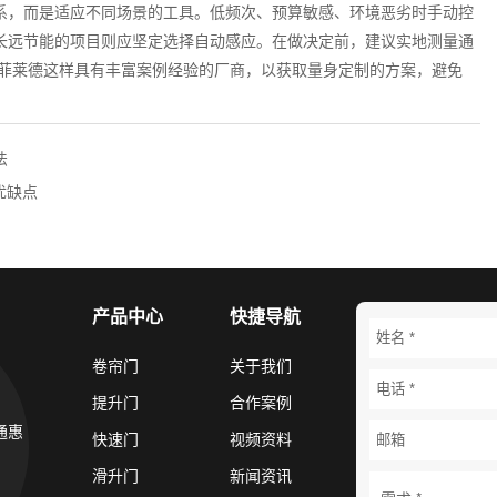
系，而是适应不同场景的工具。低频次、预算敏感、环境恶劣时手动控
长远节能的项目则应坚定选择自动感应。在做决定前，建议实地测量通
像菲莱德这样具有丰富案例经验的厂商，以获取量身定制的方案，避免
法
优缺点
产品中心
快捷导航
卷帘门
关于我们
提升门
合作案例
通惠
快速门
视频资料
滑升门
新闻资讯