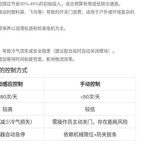
感应节省30%-45%的初始投入，适合预算有限或低频次通道。
飘动的塑料袋、飞鸟等）导致的开关门浪费，适用于户外或环境复杂的
常保养以润滑轨道和检查电机为主。
，导致冷气流失或安全隐患（建议配合延时自动关闭模块）。
增加等待时间和疲劳度，影响物流效率。
的控制方式
动感应控制
手动控制
>80次/天
<50次/天
较高
较低
减少冷气损失）
需操作员主动关门，存在能耗风险
器自动急停
依赖机械限位+防夹胶条