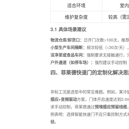
适合环境
室内
维护复杂度
较高（需
3.1 具体场景建议
物流仓库/卸货口：
日开门次数>100次，推
小型生产车间隔断：
频次较低（<30次/天
洁净室或食品车间：
强制要求无接触通行，
户外通道（如停车场）：
强烈建议手动控制
四、菲莱德快速门的定制化解决思
非标工况是选型中的常见难题。例如，某冷链
感应+变频驱动
方案，门体开启速度达到2.
求手动控制，菲莱德通过
预埋感应预留线缆
例表明：选择智能快速门不应只看控制方式
径
。