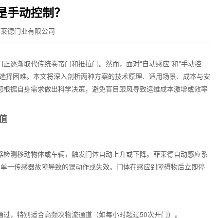
是手动控制？
菲莱德门业有限公司
正逐渐取代传统卷帘门和推拉门。然而，面对"自动感应"和"手动控
入选择困难。本文将深入剖析两种方案的技术原理、适用场景、成本与安
您根据自身需求做出科学决策，避免盲目跟风导致运维成本激增或效率
值
器检测移动物体或车辆，触发门体自动上升或下降。菲莱德自动感应系
因单一传感器故障导致的误动作或失效。门体在感应到障碍物后立即停
通过，特别适合高频次物流通道（如每小时超过50次开门）。