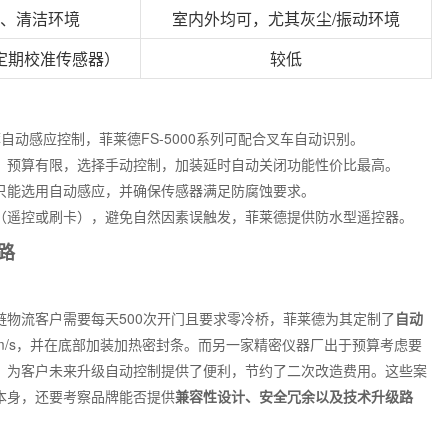
、清洁环境
室内外均可，尤其灰尘/振动环境
定期校准传感器）
较低
荐自动感应控制，菲莱德FS-5000系列可配合叉车自动识别。
），预算有限，选择手动控制，加装延时自动关闭功能性价比最高。
只能选用自动感应，并确保传感器满足防腐蚀要求。
（遥控或刷卡），避免自然因素误触发，菲莱德提供防水型遥控器。
路
物流客户需要每天500次开门且要求零冷桥，菲莱德为其定制了
自动
0m/s，并在底部加装加热密封条。而另一家精密仪器厂出于预算考虑要
，为客户未来升级自动控制提供了便利，节约了二次改造费用。这些案
本身，还要考察品牌能否提供
兼容性设计、安全冗余以及技术升级路