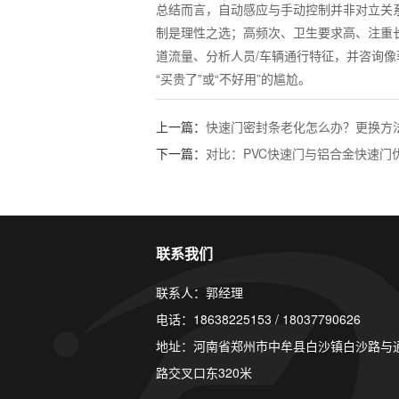
总结而言，自动感应与手动控制并非对立关
制是理性之选；高频次、卫生要求高、注重
道流量、分析人员/车辆通行特征，并咨询
“买贵了”或“不好用”的尴尬。
上一篇：
快速门密封条老化怎么办？更换方
下一篇：
对比：PVC快速门与铝合金快速门
联系我们
联系人：郭经理
电话：18638225153 / 18037790626
地址：河南省郑州市中牟县白沙镇白沙路与
路交叉口东320米