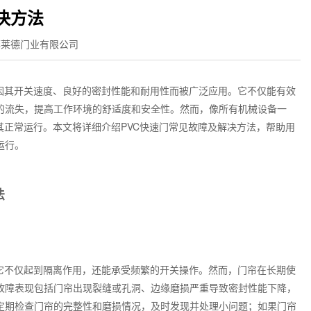
决方法
菲莱德门业有限公司
因其开关速度、良好的密封性能和耐用性而被广泛应用。它不仅能有效
的流失，提高工作环境的舒适度和安全性。然而，像所有机械设备一
其正常运行。本文将详细介绍
PVC
快速门常见故障及解决方法，帮助用
运行。
法
它不仅起到隔离作用，还能承受频繁的开关操作。然而，门帘在长期使
故障表现包括门帘出现裂缝或孔洞、边缘磨损严重导致密封性能下降，
定期检查门帘的完整性和磨损情况，及时发现并处理小问题；如果门帘