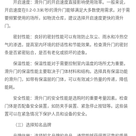
开启速度：滑升门的开启速度直接影响使用效率。一般来说，
开启速度在
0.2-0.3
米
/
秒的滑升门能够满足大多数使用需求。对于需
要频繁使用的场所，如物流仓库，建议选择开启速度更快的滑升
门。
密封性能：良好的密封性能可以有效防止灰尘、雨水和冷热空
气的渗透，提高室内环境的舒适性和节能效果。检查滑升门的密封
条是否紧密贴合，是否有老化或损坏的迹象。
保温性能：保温性能对于需要控制室内温度的场所尤为重要。
滑升门的保温性能主要取决于门体材料和结构。选择具有保温功能
的滑升门，如带有保温层的门体，可以有效减少热量的传递，降低
能耗。
安全性能：滑升门的安全性能是选购时的重要考量因素。检查
门体是否配备安全装置，如防夹手装置、紧急停止按钮等。这些装
置可以在紧急情况下保护人员和设备的安全。
（三）选择知名品牌
品牌信誉：选择知名品牌的产品，通常能够获得更可靠的质量